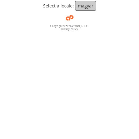
Select a locale:
magyar
Copyright© 2026 cPanel, L.L.C.
Privacy Policy