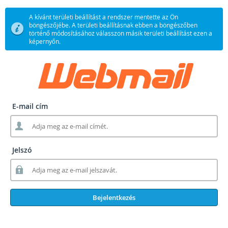
A kívánt területi beállítást a rendszer mentette az Ön
böngészőjébe. A területi beállításnak ebben a böngészőben
történő módosításához válasszon másik területi beállítást ezen a
képernyőn.
E-mail cím
Jelszó
Bejelentkezés