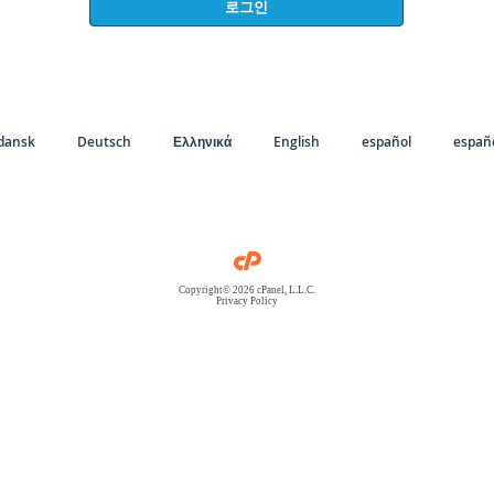
로그인
dansk
Deutsch
Ελληνικά
English
español
españo
Copyright© 2026 cPanel, L.L.C.
Privacy Policy